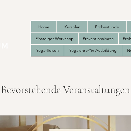
Home
Kursplan
Probestunde
Einsteiger-Workshop
Präventionskurse
Pre
Yoga-Reisen
Yogalehrer*in Ausbildung
N
Bevorstehende Veranstaltungen