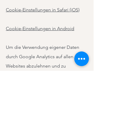
Cookie-Einstellungen in Safari (iOS)
Cookie-Einstellungen in Android
Um die Verwendung eigener Daten
durch Google Analytics auf allen
Websites abzulehnen und zu
verhindern, bestehen die folgenden
Anweisungen:
https://tools.google.co
m/dlpage/gaoptout.
Wir können diese Cookie-Richtlinie
aktualisieren. Wir bitten Nutzer, diese