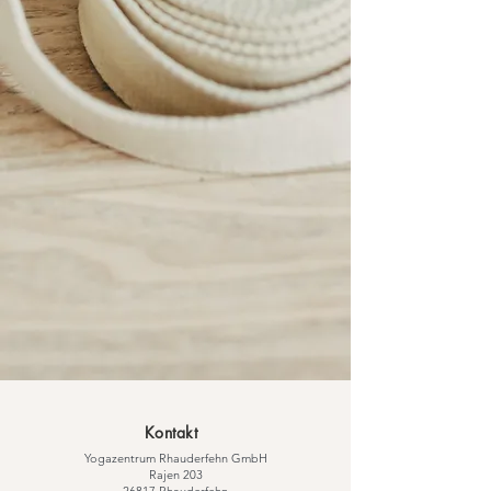
Kontakt
Yogazentrum Rhauderfehn GmbH
​Rajen 203