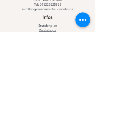
26817 Rhauderfehn
Tel:
015222825933
info@yogazentrum-rhauderfehn.de
Infos
Stundenplan
Workshops
Yogalehrerausbildung
Yogareisen
Online-Yoga
2025 Yoga-Zentrum Rhauderfehn | Alle Rechte
vorbehalten