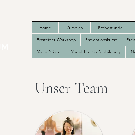
Home
Kursplan
Probestunde
Einsteiger-Workshop
Präventionskurse
Pre
Yoga-Reisen
Yogalehrer*in Ausbildung
N
Unser Team