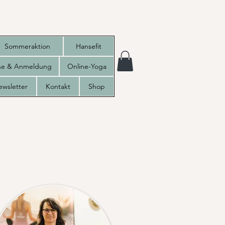
Sommeraktion
Hansefit
ise & Anmeldung
Online-Yoga
ewsletter
Kontakt
Shop