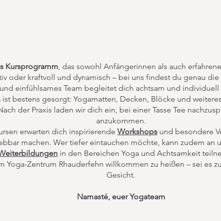
ges Kursprogramm
, das sowohl Anfängerinnen als auch erfahrene
v oder kraftvoll und dynamisch – bei uns findest du genau die P
 und einfühlsames Team begleitet dich achtsam und individuel
n
ist bestens gesorgt: Yogamatten, Decken, Blöcke und weiteres
Nach der Praxis laden wir dich ein, bei einer Tasse Tee nachzu
anzukommen.
rsen erwarten dich inspirierende
Workshops
und besondere Ve
rlebbar machen. Wer tiefer eintauchen möchte, kann zudem an 
Weiterbildungen
in den Bereichen Yoga und Achtsamkeit teil
 im Yoga-Zentrum Rhauderfehn willkommen zu heißen – sei es z
Gesicht.
Namasté, euer Yogateam